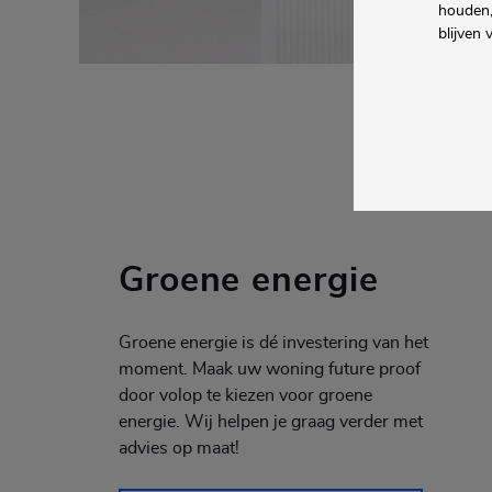
houden,
blijven 
Groene energie
Groene energie is dé investering van het
moment. Maak uw woning future proof
door volop te kiezen voor groene
energie. Wij helpen je graag verder met
advies op maat!