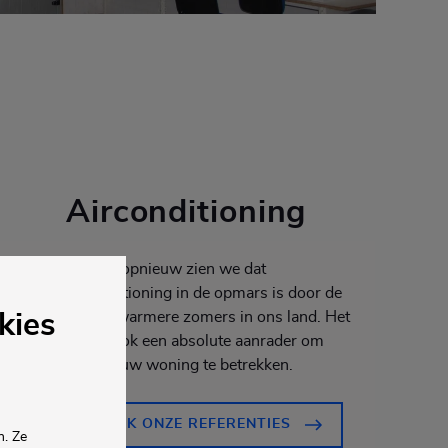
Airconditioning
Elk jaar opnieuw zien we dat
airconditioning in de opmars is door de
steeds warmere zomers in ons land. Het
kies
is dan ook een absolute aanrader om
deze in uw woning te betrekken.
BEKIJK ONZE REFERENTIES
n. Ze