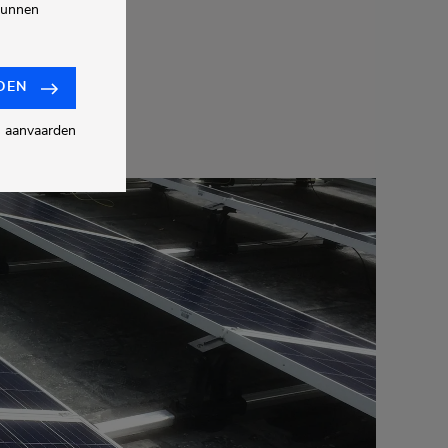
 kunnen
DEN
s aanvaarden