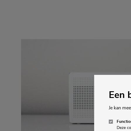
Een b
Je kan mee
Functio
Deze co